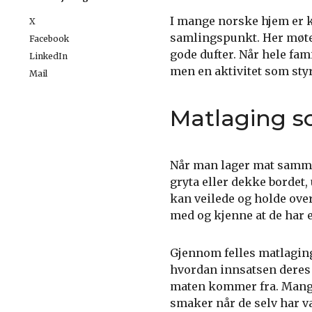
I mange norske hjem er k
X
samlingspunkt. Her møtes 
Facebook
gode dufter. Når hele fami
LinkedIn
men en aktivitet som sty
Mail
Matlaging so
Når man lager mat sammen,
gryta eller dekke bordet
kan veilede og holde overs
med og kjenne at de har e
Gjennom felles matlaging
hvordan innsatsen deres bi
maten kommer fra. Mange 
smaker når de selv har v