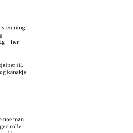
od stemning.
og
lg – her
elper til.
r og kanskje
se noe man
ngen rolle