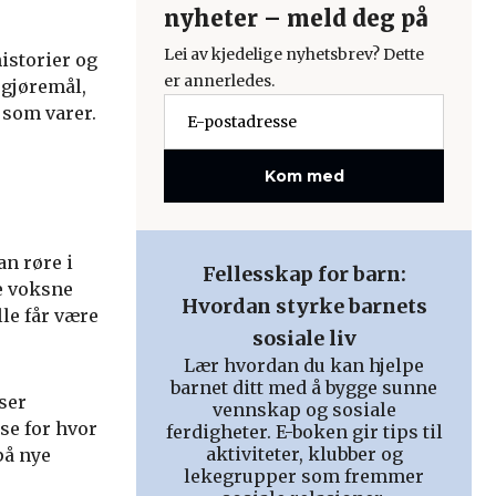
nyheter – meld deg på
Lei av kjedelige nyhetsbrev? Dette
historier og
er annerledes.
 gjøremål,
 som varer.
Kom med
an røre i
Fellesskap for barn:
e voksne
Hvordan styrke barnets
lle får være
sosiale liv
Lær hvordan du kan hjelpe
barnet ditt med å bygge sunne
ser
vennskap og sosiale
lse for hvor
ferdigheter. E-boken gir tips til
aktiviteter, klubber og
på nye
lekegrupper som fremmer