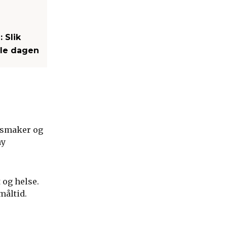
 Slik
ele dagen
, smaker og
ny
 og helse.
måltid.