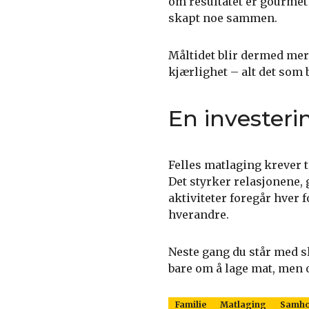
om resultatet er gourmet 
skapt noe sammen.
Måltidet blir dermed mer
kjærlighet – alt det som
En investerin
Felles matlaging krever t
Det styrker relasjonene, 
aktiviteter foregår hver f
hverandre.
Neste gang du står med sl
bare om å lage mat, men
Familie
Matlaging
Samho