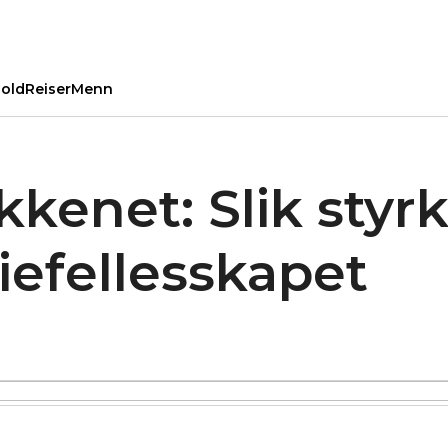
old
Reiser
Menn
enet: Slik styrke
iefellesskapet