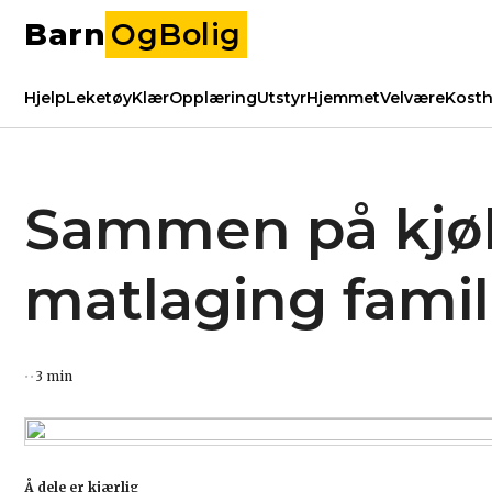
Barn
OgBolig
Hjelp
Leketøy
Klær
Opplæring
Utstyr
Hjemmet
Velvære
Kosth
Sammen på kjøkk
matlaging famil
3 min
Å dele er kjærlig