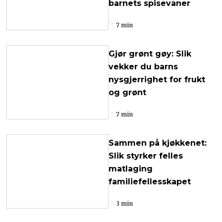
barnets spisevaner
7 min
Gjør grønt gøy: Slik
vekker du barns
nysgjerrighet for frukt
og grønt
7 min
Sammen på kjøkkenet:
Slik styrker felles
matlaging
familiefellesskapet
3 min