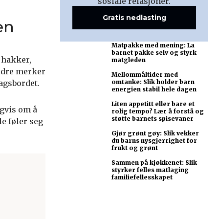
sosiale relasjoner.
Gratis nedlasting
en
Matpakke med mening: La
barnet pakke selv og styrk
 hakker,
matgleden
eldre merker
Mellommåltider med
dagsbordet.
omtanke: Slik holder barn
energien stabil hele dagen
Liten appetitt eller bare et
gvis om å
rolig tempo? Lær å forstå og
støtte barnets spisevaner
e føler seg
Gjør grønt gøy: Slik vekker
du barns nysgjerrighet for
frukt og grønt
Sammen på kjøkkenet: Slik
styrker felles matlaging
familiefellesskapet