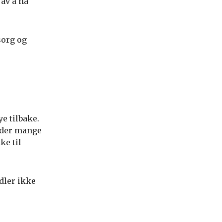
av å ha
sorg og
e tilbake.
g der mange
ke til
dler ikke