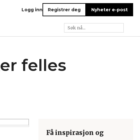
Logg inn
Registrer deg
Nyheter e-post
r felles
Få inspirasjon og