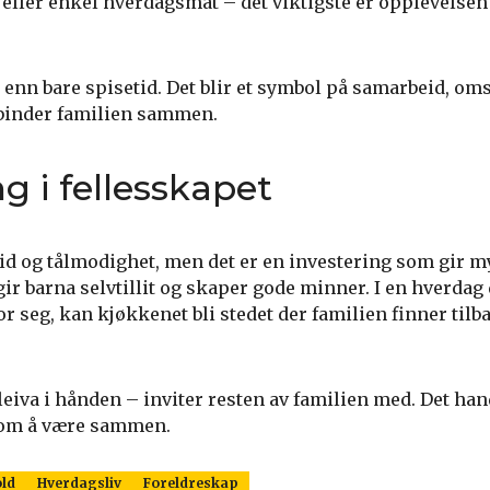
eller enkel hverdagsmat – det viktigste er opplevelsen 
 enn bare spisetid. Det blir et symbol på samarbeid, om
 binder familien sammen.
g i fellesskapet
id og tålmodighet, men det er en investering som gir my
gir barna selvtillit og skaper gode minner. I en hverda
or seg, kan kjøkkenet bli stedet der familien finner tilba
eiva i hånden – inviter resten av familien med. Det han
 om å være sammen.
ld
Hverdagsliv
Foreldreskap