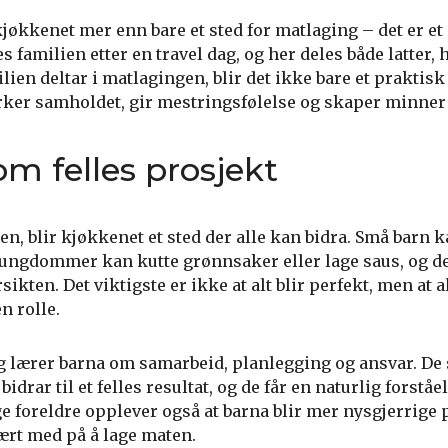
jøkkenet mer enn bare et sted for matlaging – det er et
familien etter en travel dag, og her deles både latter, 
lien deltar i matlagingen, blir det ikke bare et praktisk
rker samholdet, gir mestringsfølelse og skaper minner
m felles prosjekt
 blir kjøkkenet et sted der alle kan bidra. Små barn k
, ungdommer kan kutte grønnsaker eller lage saus, og d
ikten. Det viktigste er ikke at alt blir perfekt, men at a
n rolle.
 lærer barna om samarbeid, planlegging og ansvar. De 
drar til et felles resultat, og de får en naturlig forståe
foreldre opplever også at barna blir mer nysgjerrige 
ært med på å lage maten.