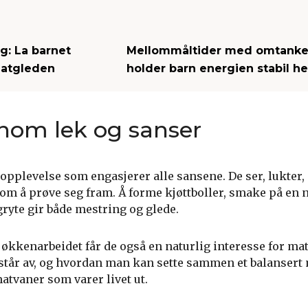
: La barnet
Mellommåltider med omtanke:
matgleden
holder barn energien stabil h
nom lek og sanser
 opplevelse som engasjerer alle sansene. De ser, lukter
om å prøve seg fram. Å forme kjøttboller, smake på en 
gryte gir både mestring og glede.
jøkkenarbeidet får de også en naturlig interesse for mat
står av, og hvordan man kan sette sammen et balansert 
matvaner som varer livet ut.