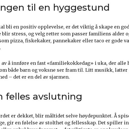
ingen til en hyggestund
kal bli en positiv opplevelse, er det viktig å skape en g
kke blir stress, og velg retter som passer familiens alder 
 som pizza, fiskekaker, pannekaker eller taco er gode va
.
av å innføre en fast «familiekokkedag» i uka, der alle hj
som både barn og voksne ser fram til. Litt musikk, latte
med – det er en del av sjarmen.
 felles avslutning
rdet er dekket, blir måltidet selve høydepunktet. Å spi
e, gir en følelse av stolthet og fellesskap. Det spiller i