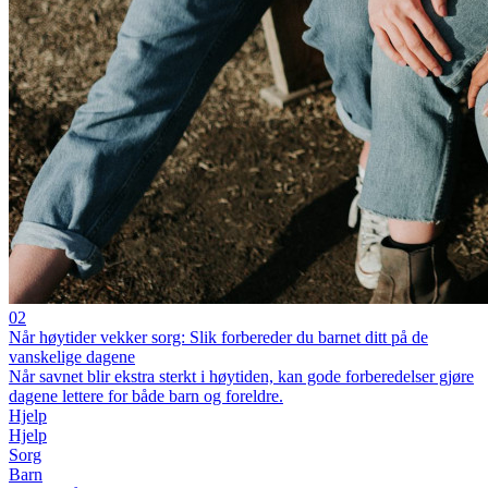
02
Når høytider vekker sorg: Slik forbereder du barnet ditt på de
vanskelige dagene
Når savnet blir ekstra sterkt i høytiden, kan gode forberedelser gjøre
dagene lettere for både barn og foreldre.
Hjelp
Hjelp
Sorg
Barn