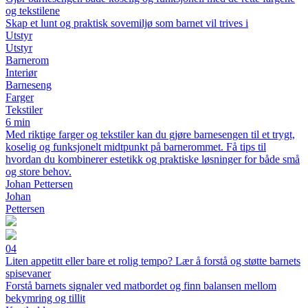
og tekstilene
Skap et lunt og praktisk sovemiljø som barnet vil trives i
Utstyr
Utstyr
Barnerom
Interiør
Barneseng
Farger
Tekstiler
6 min
Med riktige farger og tekstiler kan du gjøre barnesengen til et trygt,
koselig og funksjonelt midtpunkt på barnerommet. Få tips til
hvordan du kombinerer estetikk og praktiske løsninger for både små
og store behov.
Johan Pettersen
Johan
Pettersen
04
Liten appetitt eller bare et rolig tempo? Lær å forstå og støtte barnets
spisevaner
Forstå barnets signaler ved matbordet og finn balansen mellom
bekymring og tillit