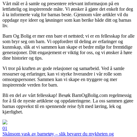
Vårt mål er å samle og presentere relevant informasjon på en
lettfattelig og inspirerende måte. Vi ønsker å gjøre det enkelt for deg
å ta informerte valg for barnas beste. Gjennom våre artikler vil du
oppdage nye ideer og løsninger som kan berike både ditt og barnas
liv.
Barn Og Bolig er mer enn bare et nettsted; vi er en fellesskap for alle
som bryr seg om barn. Vi oppfordrer til deling av erfaringer og
kunnskap, slik at vi sammen kan skape et bedre miljø for fremtidige
generasjoner. Ditt engasjement er viktig for oss, og vi ønsker å høre
dine historier og tips.
Vi tror på kraften av gode relasjoner og samarbeid. Ved å samle
ressurser og erfaringer, kan vi styrke hverandre i vår rolle som
omsorgspersoner. Sammen kan vi skape en tryggere og mer
inspirerende verden for barn.
Bli en del av vårt fellesskap! Besøk BarnOgBolig.com regelmessig
for å få de nyeste artiklene og oppdateringene. La oss sammen gjøre
barnas oppvekst til en spennende reise fylt med læring, lek og
kjærlighet.
01
Skånsom vask av barnetøy – slik bevarer du mykheten og