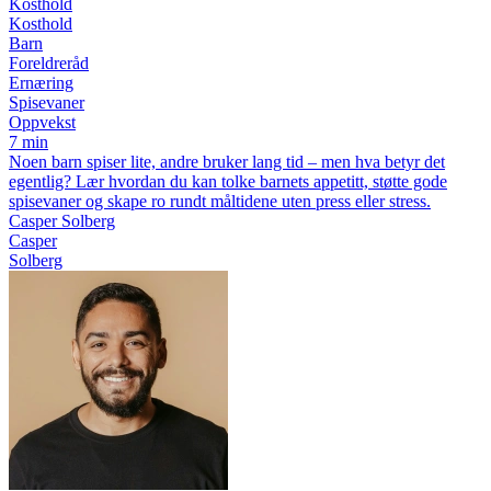
Kosthold
Kosthold
Barn
Foreldreråd
Ernæring
Spisevaner
Oppvekst
7 min
Noen barn spiser lite, andre bruker lang tid – men hva betyr det
egentlig? Lær hvordan du kan tolke barnets appetitt, støtte gode
spisevaner og skape ro rundt måltidene uten press eller stress.
Casper Solberg
Casper
Solberg