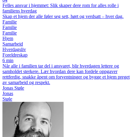
Felles ansvar i hjemmet: Slik skaper dere rom for alles rolle i
familiens hverdag
Skap et hjem der alle føler seg sett, hørt og verdsatt – hver dag.
Familie
Familie
Familie
Hjem
Samarbeid
Hverdagsliv
Foreldreskap
6 min
Når alle i familien tar del i ansvaret, blir hverdagen lettere og
samholdet sterkere. Lær hvordan dere kan fordele oppgaver
rettferdig, snakke åpent om forventninger og bygge et hjem preget
av samarbeid og respekt.
Jonas Støle
Jonas
Støle