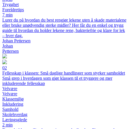
Trygghet
Foreldretips
7 min
Lurer du på hvordan du best rengjør lekene uten å skade materialene
eller bruke unødvendig sterke midler? Her får du en enkel og trygg
guide til hvordan du holder lekene rene, bakteriefrie og klare for lek
– hver dag.
Johan Pettersen
Johan
Pettersen
02
Fellesskap i klassen: Små daglige handlinger som styrker samholdet
Små grep i hverdagen som gjør klassen til et tryggere og mer
inkluderende fellesskap
Velvære
Velvære
Klassemiljø
Inkludering
Samhold
Skolehverdag
Læringsglede
2 min