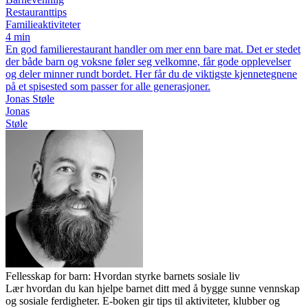
Restauranttips
Familieaktiviteter
4 min
En god familierestaurant handler om mer enn bare mat. Det er stedet
der både barn og voksne føler seg velkomne, får gode opplevelser
og deler minner rundt bordet. Her får du de viktigste kjennetegnene
på et spisested som passer for alle generasjoner.
Jonas Støle
Jonas
Støle
Fellesskap for barn: Hvordan styrke barnets sosiale liv
Lær hvordan du kan hjelpe barnet ditt med å bygge sunne vennskap
og sosiale ferdigheter. E-boken gir tips til aktiviteter, klubber og