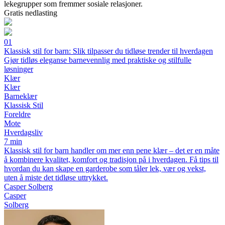
lekegrupper som fremmer sosiale relasjoner.
Gratis nedlasting
01
Klassisk stil for barn: Slik tilpasser du tidløse trender til hverdagen
Gjør tidløs eleganse barnevennlig med praktiske og stilfulle
løsninger
Klær
Klær
Barneklær
Klassisk Stil
Foreldre
Mote
Hverdagsliv
7 min
Klassisk stil for barn handler om mer enn pene klær – det er en måte
å kombinere kvalitet, komfort og tradisjon på i hverdagen. Få tips til
hvordan du kan skape en garderobe som tåler lek, vær og vekst,
uten å miste det tidløse uttrykket.
Casper Solberg
Casper
Solberg