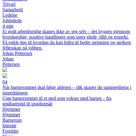
Trivsel
Samarbeid
Ledelse
Jobbglede
4 min
Et godt arbeidsmiljø skapes ikke av seg selv – det bygges gjennom
hverdagslige, positive handlinger som sprer glede, tillit og respekt.
Få enkle tips til hvordan du kan bidra til bedre stemning og sterkere
fellesskap på jobben.
Johan Pettersen
Johan
Pettersen
04
Når barnerommet skal følge alderen – slik skaper du sammenheng i
innredningen
Gjør barnerommet til et sted som vokser med barnet – fra
småbarnstid til ungdomsår
Hjemmet
Hjemmet
Barnerom
Interiør
Foreldre