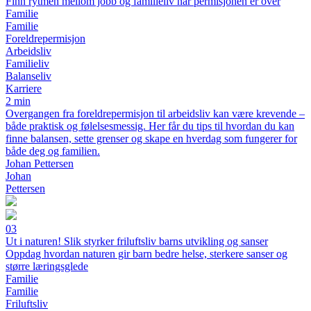
Finn rytmen mellom jobb og familieliv når permisjonen er over
Familie
Familie
Foreldrepermisjon
Arbeidsliv
Familieliv
Balanseliv
Karriere
2 min
Overgangen fra foreldrepermisjon til arbeidsliv kan være krevende –
både praktisk og følelsesmessig. Her får du tips til hvordan du kan
finne balansen, sette grenser og skape en hverdag som fungerer for
både deg og familien.
Johan Pettersen
Johan
Pettersen
03
Ut i naturen! Slik styrker friluftsliv barns utvikling og sanser
Oppdag hvordan naturen gir barn bedre helse, sterkere sanser og
større læringsglede
Familie
Familie
Friluftsliv