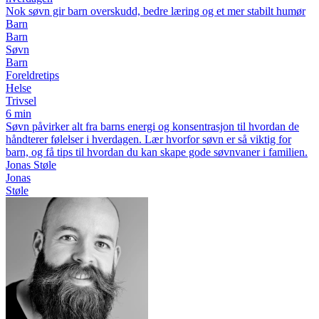
Nok søvn gir barn overskudd, bedre læring og et mer stabilt humør
Barn
Barn
Søvn
Barn
Foreldretips
Helse
Trivsel
6 min
Søvn påvirker alt fra barns energi og konsentrasjon til hvordan de
håndterer følelser i hverdagen. Lær hvorfor søvn er så viktig for
barn, og få tips til hvordan du kan skape gode søvnvaner i familien.
Jonas Støle
Jonas
Støle