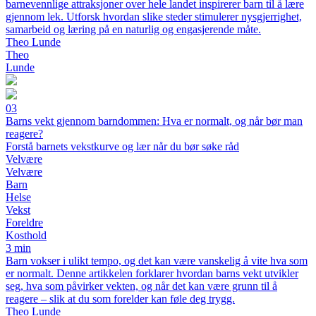
barnevennlige attraksjoner over hele landet inspirerer barn til å lære
gjennom lek. Utforsk hvordan slike steder stimulerer nysgjerrighet,
samarbeid og læring på en naturlig og engasjerende måte.
Theo Lunde
Theo
Lunde
03
Barns vekt gjennom barndommen: Hva er normalt, og når bør man
reagere?
Forstå barnets vekstkurve og lær når du bør søke råd
Velvære
Velvære
Barn
Helse
Vekst
Foreldre
Kosthold
3 min
Barn vokser i ulikt tempo, og det kan være vanskelig å vite hva som
er normalt. Denne artikkelen forklarer hvordan barns vekt utvikler
seg, hva som påvirker vekten, og når det kan være grunn til å
reagere – slik at du som forelder kan føle deg trygg.
Theo Lunde