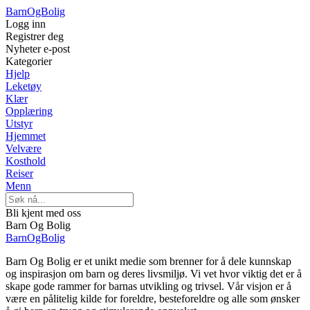
Barn
OgBolig
Logg inn
Registrer deg
Nyheter e-post
Kategorier
Hjelp
Leketøy
Klær
Opplæring
Utstyr
Hjemmet
Velvære
Kosthold
Reiser
Menn
Bli kjent med oss
Barn Og Bolig
Barn
OgBolig
Barn Og Bolig er et unikt medie som brenner for å dele kunnskap
og inspirasjon om barn og deres livsmiljø. Vi vet hvor viktig det er å
skape gode rammer for barnas utvikling og trivsel. Vår visjon er å
være en pålitelig kilde for foreldre, besteforeldre og alle som ønsker