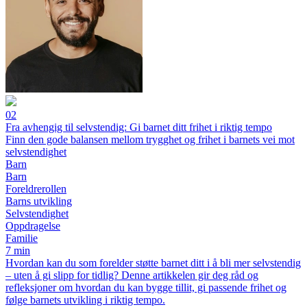
02
Fra avhengig til selvstendig: Gi barnet ditt frihet i riktig tempo
Finn den gode balansen mellom trygghet og frihet i barnets vei mot
selvstendighet
Barn
Barn
Foreldrerollen
Barns utvikling
Selvstendighet
Oppdragelse
Familie
7 min
Hvordan kan du som forelder støtte barnet ditt i å bli mer selvstendig
– uten å gi slipp for tidlig? Denne artikkelen gir deg råd og
refleksjoner om hvordan du kan bygge tillit, gi passende frihet og
følge barnets utvikling i riktig tempo.