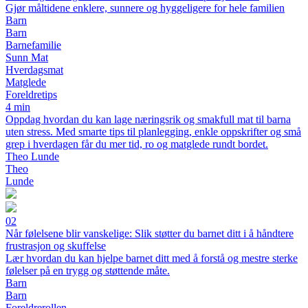
Gjør måltidene enklere, sunnere og hyggeligere for hele familien
Barn
Barn
Barnefamilie
Sunn Mat
Hverdagsmat
Matglede
Foreldretips
4 min
Oppdag hvordan du kan lage næringsrik og smakfull mat til barna
uten stress. Med smarte tips til planlegging, enkle oppskrifter og små
grep i hverdagen får du mer tid, ro og matglede rundt bordet.
Theo Lunde
Theo
Lunde
02
Når følelsene blir vanskelige: Slik støtter du barnet ditt i å håndtere
frustrasjon og skuffelse
Lær hvordan du kan hjelpe barnet ditt med å forstå og mestre sterke
følelser på en trygg og støttende måte.
Barn
Barn
Foreldrerollen