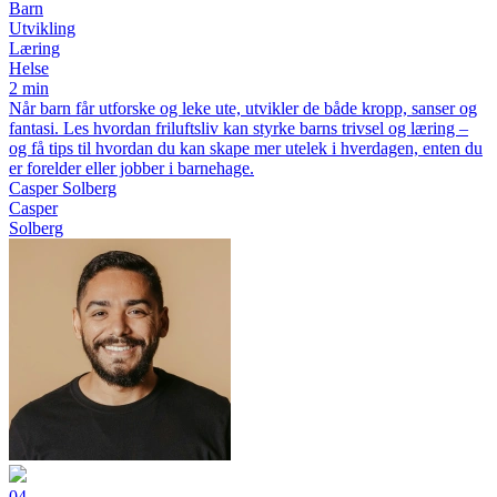
Barn
Utvikling
Læring
Helse
2 min
Når barn får utforske og leke ute, utvikler de både kropp, sanser og
fantasi. Les hvordan friluftsliv kan styrke barns trivsel og læring –
og få tips til hvordan du kan skape mer utelek i hverdagen, enten du
er forelder eller jobber i barnehage.
Casper Solberg
Casper
Solberg
04