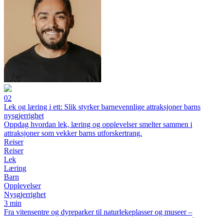
02
Lek og læring i ett: Slik styrker barnevennlige attraksjoner barns
nysgjerrighet
Oppdag hvordan lek, læring og opplevelser smelter sammen i
attraksjoner som vekker barns utforskertrang.
Reiser
Reiser
Lek
Læring
Barn
Opplevelser
Nysgjerrighet
3 min
Fra vitensentre og dyreparker til naturlekeplasser og museer –