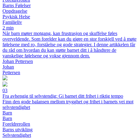
Barns Følelser
Oppdragelse
Psykisk Helse
Familieliv
2 min
Når barn møter motgang, kan frustrasjon og skuffelse føles
overveldende. Som forelder kan du gjøre en stor forskjell ved å møte
følelsene med ro, forståelse og gode strategier. I denne artikkelen får
du råd om hvordan du kan støtte barnet ditt i å håndtere de
vanskelige følelsene og vokse gjennom dem.
Johan Pettersen
Johan
Pettersen
03
Fra avhengig til selvstendig: Gi barnet ditt frihet i riktig tempo
Finn den gode balansen mellom trygghet og frihet i barnets vei mot
selvstendighet
Barn
Barn
Foreldrerollen
Barns utvikling
Selvstendighet