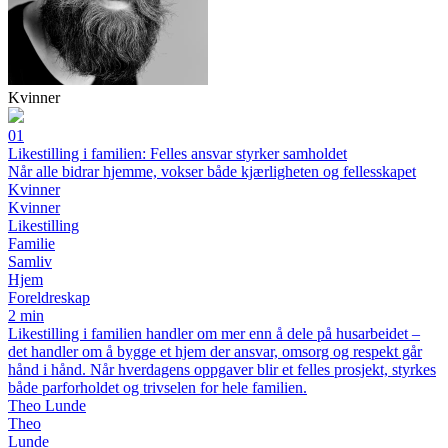
Kvinner
01
Likestilling i familien: Felles ansvar styrker samholdet
Når alle bidrar hjemme, vokser både kjærligheten og fellesskapet
Kvinner
Kvinner
Likestilling
Familie
Samliv
Hjem
Foreldreskap
2 min
Likestilling i familien handler om mer enn å dele på husarbeidet –
det handler om å bygge et hjem der ansvar, omsorg og respekt går
hånd i hånd. Når hverdagens oppgaver blir et felles prosjekt, styrkes
både parforholdet og trivselen for hele familien.
Theo Lunde
Theo
Lunde