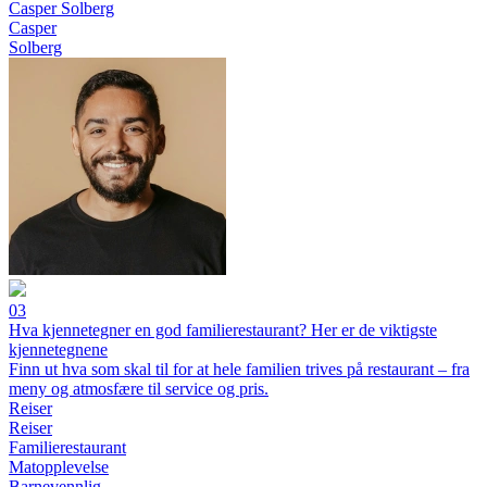
Casper Solberg
Casper
Solberg
03
Hva kjennetegner en god familierestaurant? Her er de viktigste
kjennetegnene
Finn ut hva som skal til for at hele familien trives på restaurant – fra
meny og atmosfære til service og pris.
Reiser
Reiser
Familierestaurant
Matopplevelse
Barnevennlig