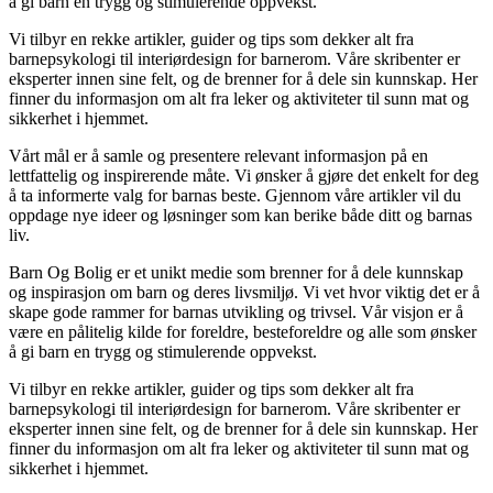
å gi barn en trygg og stimulerende oppvekst.
Vi tilbyr en rekke artikler, guider og tips som dekker alt fra
barnepsykologi til interiørdesign for barnerom. Våre skribenter er
eksperter innen sine felt, og de brenner for å dele sin kunnskap. Her
finner du informasjon om alt fra leker og aktiviteter til sunn mat og
sikkerhet i hjemmet.
Vårt mål er å samle og presentere relevant informasjon på en
lettfattelig og inspirerende måte. Vi ønsker å gjøre det enkelt for deg
å ta informerte valg for barnas beste. Gjennom våre artikler vil du
oppdage nye ideer og løsninger som kan berike både ditt og barnas
liv.
Barn Og Bolig er et unikt medie som brenner for å dele kunnskap
og inspirasjon om barn og deres livsmiljø. Vi vet hvor viktig det er å
skape gode rammer for barnas utvikling og trivsel. Vår visjon er å
være en pålitelig kilde for foreldre, besteforeldre og alle som ønsker
å gi barn en trygg og stimulerende oppvekst.
Vi tilbyr en rekke artikler, guider og tips som dekker alt fra
barnepsykologi til interiørdesign for barnerom. Våre skribenter er
eksperter innen sine felt, og de brenner for å dele sin kunnskap. Her
finner du informasjon om alt fra leker og aktiviteter til sunn mat og
sikkerhet i hjemmet.