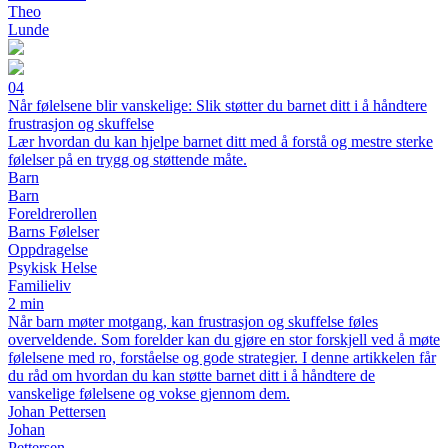
Theo
Lunde
04
Når følelsene blir vanskelige: Slik støtter du barnet ditt i å håndtere
frustrasjon og skuffelse
Lær hvordan du kan hjelpe barnet ditt med å forstå og mestre sterke
følelser på en trygg og støttende måte.
Barn
Barn
Foreldrerollen
Barns Følelser
Oppdragelse
Psykisk Helse
Familieliv
2 min
Når barn møter motgang, kan frustrasjon og skuffelse føles
overveldende. Som forelder kan du gjøre en stor forskjell ved å møte
følelsene med ro, forståelse og gode strategier. I denne artikkelen får
du råd om hvordan du kan støtte barnet ditt i å håndtere de
vanskelige følelsene og vokse gjennom dem.
Johan Pettersen
Johan
Pettersen