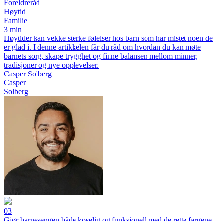
Foreldreråd
Høytid
Familie
3 min
Høytider kan vekke sterke følelser hos barn som har mistet noen de
er glad i. I denne artikkelen får du råd om hvordan du kan møte
barnets sorg, skape trygghet og finne balansen mellom minner,
tradisjoner og nye opplevelser.
Casper Solberg
Casper
Solberg
03
Gjør barnesengen både koselig og funksjonell med de rette fargene