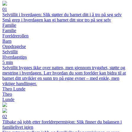
01
Selvtillit i hverdagen: Slik støtter du barnet ditt i å tro på seg selv
Små grep i hverdagen kan gi barnet ditt stor tro på seg selv
Familie
Familie
Foreldrerollen
Barn
Oppdragelse
Selvtillit
Hverdagstips
5 min
Selvtillit bygges ikke over natten, men gjennom trygghet, støtte og
mestring i hverdagen. Lær hvordan du som forelder kan bidra til at
barnet ditt utvikler en sunn tro på egne evner – med enkle, men
viktige handlinger.
Theo Lunde
Theo
Lunde
02
Tilbake på jobb etter foreldrepermisjon: Slik finner du balansen i
familielivet igjen