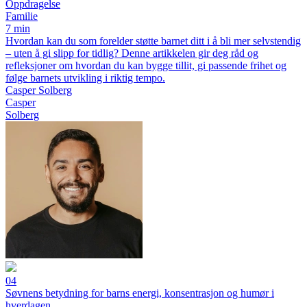
Oppdragelse
Familie
7 min
Hvordan kan du som forelder støtte barnet ditt i å bli mer selvstendig
– uten å gi slipp for tidlig? Denne artikkelen gir deg råd og
refleksjoner om hvordan du kan bygge tillit, gi passende frihet og
følge barnets utvikling i riktig tempo.
Casper Solberg
Casper
Solberg
04
Søvnens betydning for barns energi, konsentrasjon og humør i
hverdagen