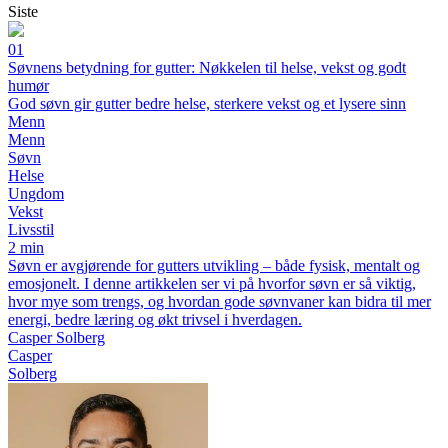
Siste
01
Søvnens betydning for gutter: Nøkkelen til helse, vekst og godt
humør
God søvn gir gutter bedre helse, sterkere vekst og et lysere sinn
Menn
Menn
Søvn
Helse
Ungdom
Vekst
Livsstil
2 min
Søvn er avgjørende for gutters utvikling – både fysisk, mentalt og
emosjonelt. I denne artikkelen ser vi på hvorfor søvn er så viktig,
hvor mye som trengs, og hvordan gode søvnvaner kan bidra til mer
energi, bedre læring og økt trivsel i hverdagen.
Casper Solberg
Casper
Solberg