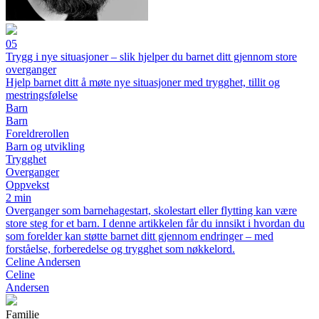
05
Trygg i nye situasjoner – slik hjelper du barnet ditt gjennom store
overganger
Hjelp barnet ditt å møte nye situasjoner med trygghet, tillit og
mestringsfølelse
Barn
Barn
Foreldrerollen
Barn og utvikling
Trygghet
Overganger
Oppvekst
2 min
Overganger som barnehagestart, skolestart eller flytting kan være
store steg for et barn. I denne artikkelen får du innsikt i hvordan du
som forelder kan støtte barnet ditt gjennom endringer – med
forståelse, forberedelse og trygghet som nøkkelord.
Celine Andersen
Celine
Andersen
Familie