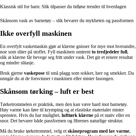
Klassisk stil for barn: Slik tilpasser du tidløse trender til hverdagen
Skånsom vask av barnetøy – slik bevarer du mykheten og passformen
Ikke overfyll maskinen
En overfylt vaskemaskin gjør at klærne gnisser for mye mot hverandre,
noe som sliter på stoffet. Fyll maskinen omtrent
to tredjedeler full
,
slik at klærne får bevege seg fritt under vask. Det gir et renere resultat
og mindre slitasje.
Bruk gjerne
vaskepose
til små plagg som sokker, luer og smekker. Da
unngår du at de forsvinner i maskinen eller mister fasongen.
Skånsom tørking – luft er best
Tørketrommelen er praktisk, men den kan være hard mot barnetøy.
Høy varme kan føre til krymping og at elastiske materialer mister
spensten. Hvis du har mulighet,
lufttørk klærne
på et stativ eller en
snor. Det bevarer både passformen og fibrenes naturlige struktur.
Må du bruke tørketrommel, velg et
skåneprogram med lav varme
,