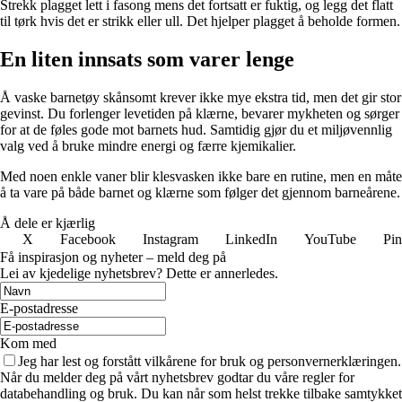
Strekk plagget lett i fasong mens det fortsatt er fuktig, og legg det flatt
til tørk hvis det er strikk eller ull. Det hjelper plagget å beholde formen.
En liten innsats som varer lenge
Å vaske barnetøy skånsomt krever ikke mye ekstra tid, men det gir stor
gevinst. Du forlenger levetiden på klærne, bevarer mykheten og sørger
for at de føles gode mot barnets hud. Samtidig gjør du et miljøvennlig
valg ved å bruke mindre energi og færre kjemikalier.
Med noen enkle vaner blir klesvasken ikke bare en rutine, men en måte
å ta vare på både barnet og klærne som følger det gjennom barneårene.
Å dele er kjærlig
X
Facebook
Instagram
LinkedIn
YouTube
Pin
Få inspirasjon og nyheter – meld deg på
Lei av kjedelige nyhetsbrev? Dette er annerledes.
E-postadresse
Kom med
Jeg har lest og forstått vilkårene for bruk og personvernerklæringen.
Når du melder deg på vårt nyhetsbrev godtar du våre regler for
databehandling og bruk. Du kan når som helst trekke tilbake samtykket