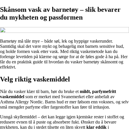
Skånsom vask av barnetøy – slik bevarer
du mykheten og passformen
Barnetøy må tåle mye – både søl, lek og hyppige vaskerunder.
Samtidig skal det være mykt og behagelig mot barnets sensitive hud,
og holde formen vask etter vask. Med riktig vaskemetode kan du
forlenge levetiden på klærne og sørge for at de føles gode å ha på. Her
får du en praktisk guide til hvordan du vasker barnetøy skånsomt og
effektivt.
Velg riktig vaskemiddel
Når du vasker klær til barn, bør du bruke et
mildt, parfymefritt
vaskemiddel
som er merket med Svanemerket eller anbefalt av
Asthma Allergy Nordic. Barns hud er mer følsom enn voksnes, og selv
små mengder parfyme eller fargestoffer kan føre til irritasjon.
Unngå skyllemiddel – det kan legge igjen kjemiske rester i stoffet og
redusere evnen til å puste og absorbere fukt. Ønsker du å bevare
mykheten, kan du i stedet tilsette en liten skvett
klar eddik
i