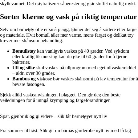
skyllevannet. Det nøytraliserer såperester og gjør stoffet naturlig mykt.
Sorter klærne og vask på riktig temperatur
Selv om barnetøy ofte er små plagg, lønner det seg å sortere etter farge
og materiale. Hvit bomull tåler mer varme, mens farget og delikat tøy
krever mer skånsom behandling.
Bomullstøy
kan vanligvis vaskes på 40 grader. Ved sykdom
eller kraftig tilsmussing kan du øke til 60 grader for å fjerne
bakterier.
Ull og silke
skal vaskes på ullprogram med eget ullvaskemiddel
– aldri over 30 grader.
Bambus og viskose
bør vaskes skånsomt på lav temperatur for å
bevare fasongen.
Sjekk alltid vaskeanvisningen i plagget. Den gir deg den beste
veiledningen for å unngå krymping og fargeforandringer.
Spar, gjenbruk og gi videre – slik får barnetøyet nytt liv
Fra sommer til høst: Slik gir du barnas garderobe nytt liv med få lag