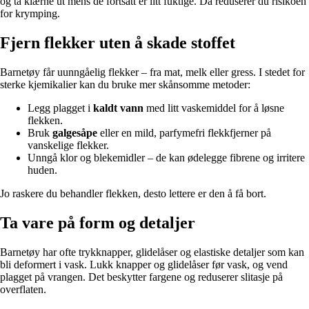
og ta klærne ut mens de fortsatt er litt fuktige. Da reduserer du risikoen
for krymping.
Fjern flekker uten å skade stoffet
Barnetøy får uunngåelig flekker – fra mat, melk eller gress. I stedet for
sterke kjemikalier kan du bruke mer skånsomme metoder:
Legg plagget i
kaldt vann
med litt vaskemiddel for å løsne
flekken.
Bruk
galgesåpe
eller en mild, parfymefri flekkfjerner på
vanskelige flekker.
Unngå klor og blekemidler – de kan ødelegge fibrene og irritere
huden.
Jo raskere du behandler flekken, desto lettere er den å få bort.
Ta vare på form og detaljer
Barnetøy har ofte trykknapper, glidelåser og elastiske detaljer som kan
bli deformert i vask. Lukk knapper og glidelåser før vask, og vend
plagget på vrangen. Det beskytter fargene og reduserer slitasje på
overflaten.